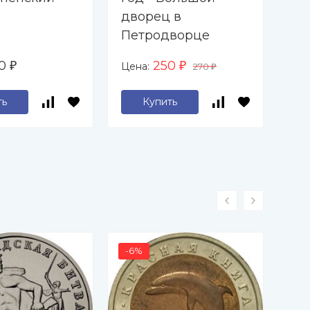
дворец в
Ин
Петродворце
ру
Ер
20
250
Цена:
Цен
₽
₽
270
₽
ть
Купить
-6%