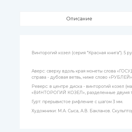
Описание
Винторогий козел (серия "Красная книга"). 5 ру
Аверс: сверху вдоль края монеты слова «ГОСУ
справа - дубовая ветвь, ниже слово «РУБЛЕЙ
Реверс: в центре диска - винторогий козел (
«ВИНТОРОГИЙ КОЗЕЛ», разделенные двумя т
Гурт: прерывистое рифление с шагом 3 мм.
Художники: М.А. Сыса, А.В. Бакланов. Скульпто