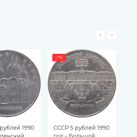
-7%
 рублей 1990
СССР 5 рублей 1990
СС
спенский
год - Большой
го