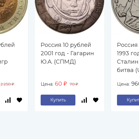
ублей
Россия 10 рублей
Россия
2001 год - Гагарин
1993 го
игр
Ю.А. (СПМД)
Сталин
битва 
60
9
Цена:
Цена:
2 250
₽
70
₽
₽
Купить
Купи