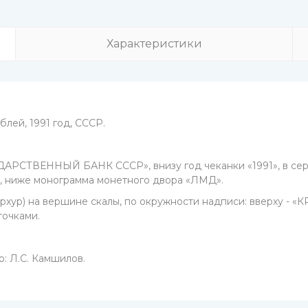
Характеристики
блей, 1991 год, СССР.
ДАРСТВЕННЫЙ БАНК СССР», внизу год чеканки «1991», в серед
», ниже монограмма монетного двора «ЛМД».
мархур) на вершине скалы, по окружности надписи: вверху - 
очками.
р: Л.С. Камшилов.