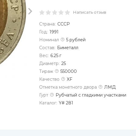
Написать отзыв
Страна:
СССР
Год:
1991
Номинал
5 рублей
Состав:
Биметалл
Вес:
6.25 г
Диаметр:
25
Тираж
550000
Качество
XF
Отметка монетного двора
ЛМД
Гурт
Рубчатый с гладкими участками
Каталог:
Y# 281