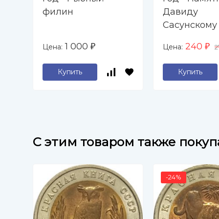
филин
Давиду
Сасунскому
Ереване
1 000
240
Цена:
Цена:
₽
₽
2
Купить
Купить
C этим товаром также поку
-24%