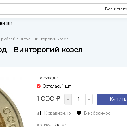
Все катег
викам
рублей 1991 год - Винторогий козел
од - Винторогий козел
На складе:
Осталась 1 шт.
1 000
₽
Купить
К сравнению
В избранное
Артикул:
kra-02