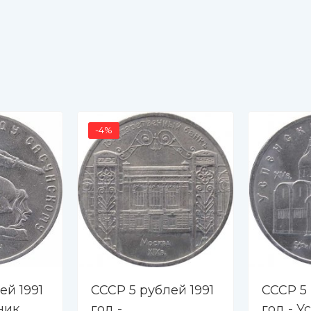
-4%
ей 1991
СССР 5 рублей 1991
СССР 5
ник
год -
год - У