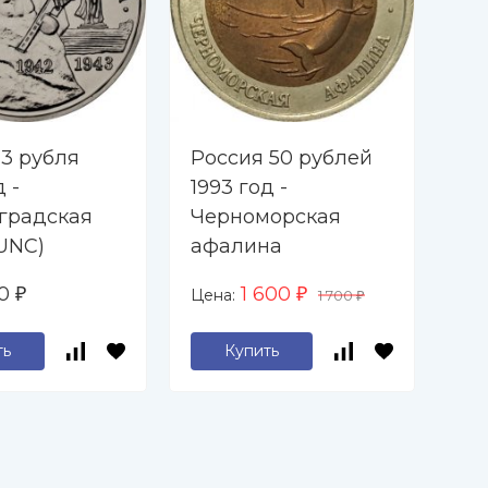
 3 рубля
Россия 50 рублей
Ро
д -
1993 год -
20
градская
Черноморская
Ев
(UNC)
афалина
ав
об
60
1 600
Цена:
Цен
₽
₽
1 700
₽
ть
Купить