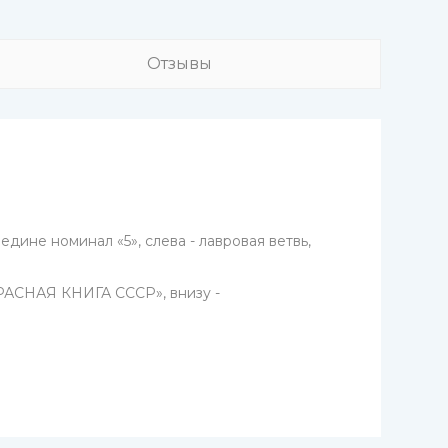
Отзывы
ине номинал «5», слева - лавровая ветвь,
«КРАСНАЯ КНИГА СССР», внизу -