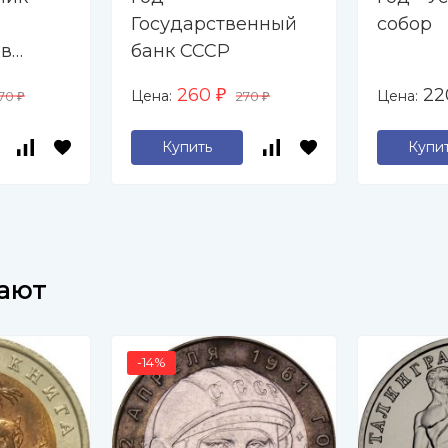
Государственный
собор
 в
банк СССР
260
2
Цена:
Цена:
70
₽
270
₽
₽
Купить
Купи
пают
-14%