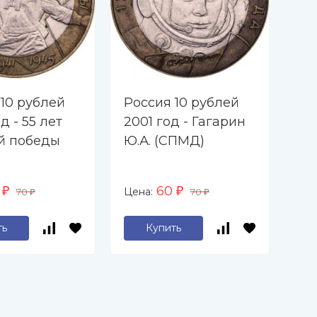
 10 рублей
Россия 10 рублей
Ро
д - 55 лет
2001 год - Гагарин
20
й победы
Ю.А. (СПМД)
по
(С
0
60
Цена:
Цен
₽
70
₽
70
₽
₽
ть
Купить