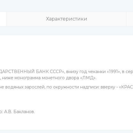
Характеристики
ДАРСТВЕННЫЙ БАНК СССР», внизу год чеканки «1991», в серед
», ниже монограмма монетного двора «ЛМД».
оне водяных зарослей, по окружности надписи: вверху - «К
: А.В. Бакланов.