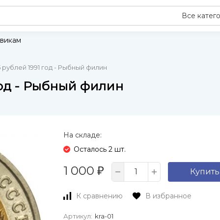
Все катег
викам
рублей 1991 год - Рыбный филин
год - Рыбный филин
На складе:
Осталось 2 шт.
1 000
₽
Купить
К сравнению
В избранное
Артикул:
kra-01