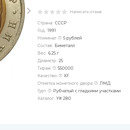
Написать отзыв
Страна:
СССР
Год:
1991
Номинал
5 рублей
Состав:
Биметалл
Вес:
6.25 г
Диаметр:
25
Тираж
550000
Качество
XF
Отметка монетного двора
ЛМД
Гурт
Рубчатый с гладкими участками
Каталог:
Y# 280