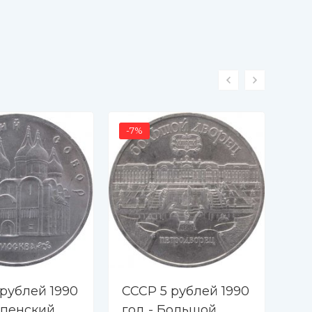
-7%
 рублей 1990
СССР 5 рублей 1990
СС
спенский
год - Большой
го