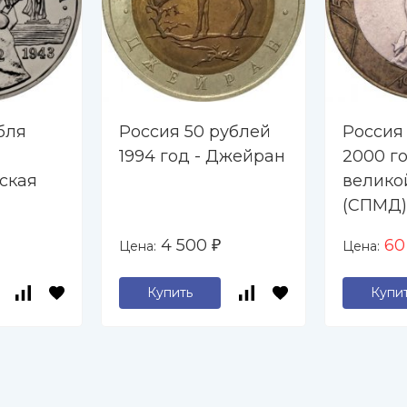
бля
Россия 50 рублей
Россия
1994 год - Джейран
2000 го
ская
велико
(СПМД)
4 500
6
Цена:
Цена:
₽
Купить
Купи