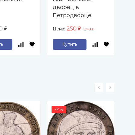
дворец в
Ин
Петродворце
ру
Ер
20
250
Цена:
Цен
₽
₽
270
₽
ть
Купить
-14%
-2