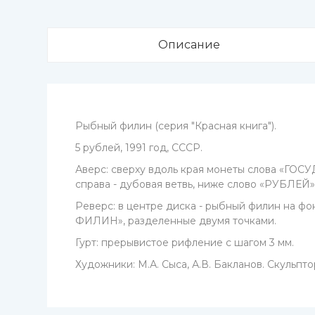
Описание
Рыбный филин (серия "Красная книга").
5 рублей, 1991 год, СССР.
Аверс: сверху вдоль края монеты слова «ГОСУ
справа - дубовая ветвь, ниже слово «РУБЛЕЙ
Реверс: в центре диска - рыбный филин на ф
ФИЛИН», разделенные двумя точками.
Гурт: прерывистое рифление с шагом 3 мм.
Художники: М.А. Сыса, А.В. Бакланов. Скульптор