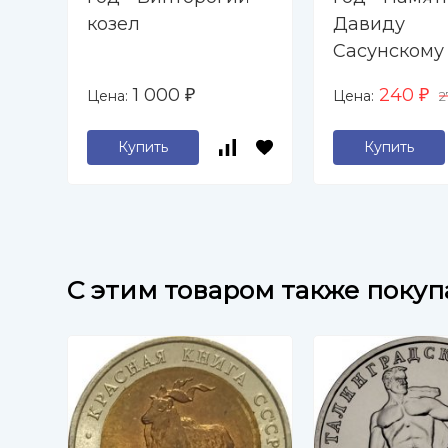
козел
Давиду
Сасунскому
Ереване
1 000
240
Цена:
Цена:
₽
₽
2
Купить
Купить
C этим товаром также поку