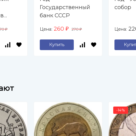
Государственный
собор
 в
банк СССР
260
2
Цена:
Цена:
70
₽
270
₽
₽
Купить
Купи
пают
-14%