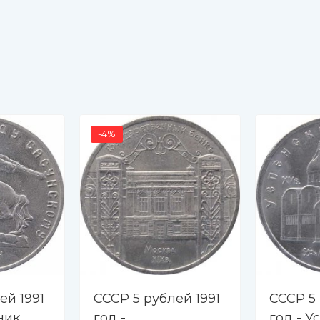
-4%
ей 1991
СССР 5 рублей 1991
СССР 5
ник
год -
год - У