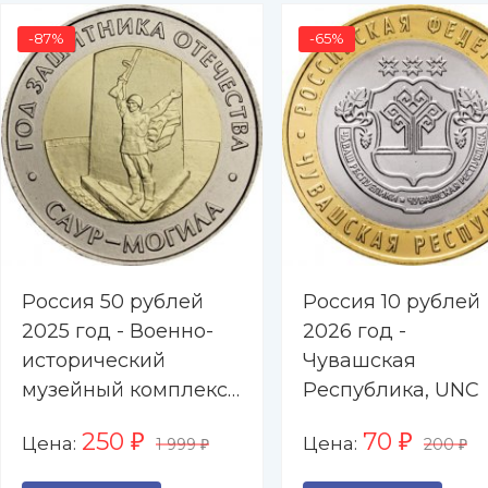
-87%
-65%
Россия 50 рублей
Россия 10 рублей
2025 год - Военно-
2026 год -
исторический
Чувашская
музейный комплекс
Республика, UNC
«Саур-Могила», UNC
250
70
Цена:
Цена:
₽
₽
1 999
200
₽
₽