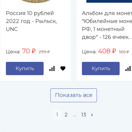
Россия 10 рублей
Альбом для моне
2022 год - Рыльск,
"Юбилейные мон
UNC
РФ, 1 монетный
двор" - 126 ячеек
(пустой)
70
408
Цена:
Цена:
₽
₽
299
565
₽
₽
Купить
Купить
Показать все
1
2
...
13
.