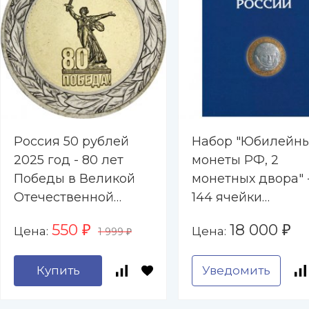
Россия 50 рублей
Набор "Юбилейн
2025 год - 80 лет
монеты РФ, 2
Победы в Великой
монетных двора" 
Отечественной
144 ячейки
войне, UNC
(содержит 133
550
18 000
Цена:
Цена:
₽
₽
1 999
монеты)
₽
Купить
Уведомить