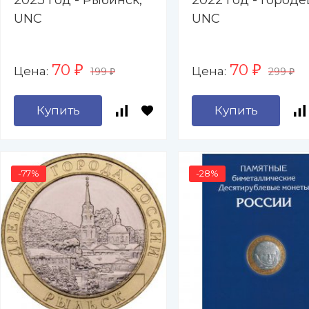
2023 год - Рыбинск,
2022 год - Городе
UNC
UNC
70
70
Цена:
Цена:
₽
₽
199
299
₽
₽
Купить
Купить
-77%
-28%