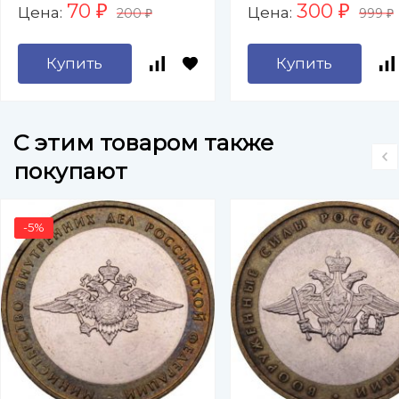
70
300
Цена:
Цена:
₽
₽
200
999
Уральский, Киров
₽
₽
Коломна,
Купить
Купить
Комсомольск-на-
Амуре, Красноярс
Магадан, Пенза
C этим товаром также
покупают
-5%