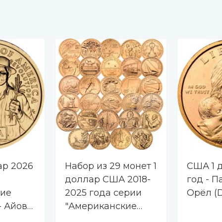
ар 2026
Набор из 29 монет 1
США 1 
доллар США 2018-
год - 
ие
2025 года серии
Орёл (
 Айова.
"Американские
лоуг,
инновации"