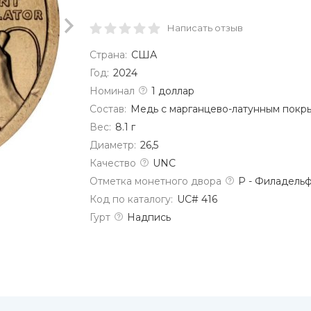
Написать отзыв
Страна:
США
Год:
2024
Номинал
1 доллар
Состав:
Медь с марганцево-латунным покр
Вес:
8.1 г
Диаметр:
26,5
Качество
UNC
Отметка монетного двора
P - Филадель
Код по каталогу:
UC# 416
Гурт
Надпись