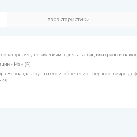
Характеристики
оваторским достижениям отдельных лиц или групп из каждо
ции - Мэн (P)
ора Бернарда Лоуна и его изобретения – первого в мире де
ния.