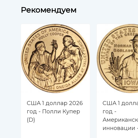
Рекомендуем
США 1 доллар 2026
США 1 долл
год - Полли Купер
год -
(D)
Американск
инновации -
Норман Бор