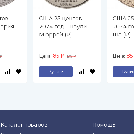
тов
США 25 центов
США 25
Мария
2024 год - Паули
2024 го
Мюррей (P)
Ша (P)
85
8
Цена:
Цена:
₽
199
₽
₽
Купить
Купи
Каталог товаров
Помощь