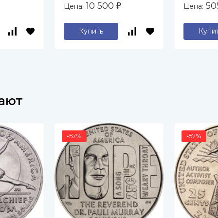
10 500
50
Цена:
Цена:
₽
ой
(D)
Купить
Купи
пают
-57%
-57%