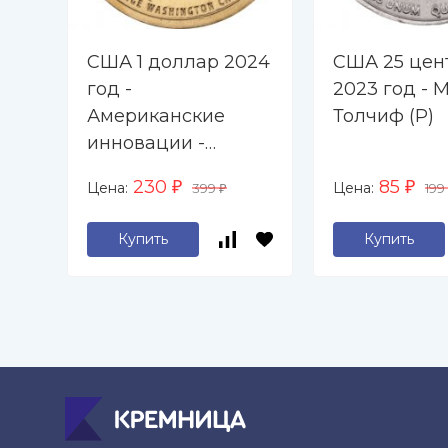
США 1 доллар 2024
США 25 цен
год -
2023 год - 
Американские
Толчиф (P)
инновации -
Джордж
230
85
Цена:
Цена:
₽
399
₽
199
₽
Вашингтон Карвер
(P)
Купить
Купить