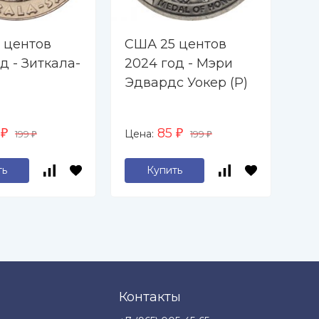
 центов
США 25 центов
СШ
д - Зиткала-
2024 год - Мэри
20
Эдвардс Уокер (P)
Та
5
85
Цена:
Цен
₽
199
₽
199
₽
₽
ть
Купить
Контакты