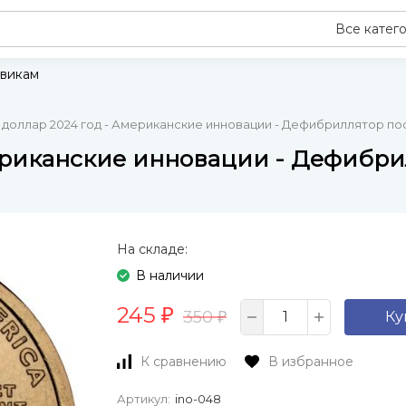
Все катег
викам
 доллар 2024 год - Американские инновации - Дефибриллятор пос
ериканские инновации - Дефибрил
На складе:
В наличии
245
₽
350
Ку
₽
К сравнению
В избранное
Артикул:
ino-048