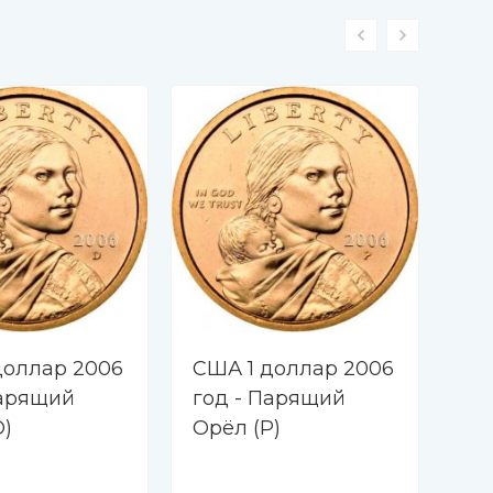
доллар 2006
США 1 доллар 2006
СШ
Парящий
год - Парящий
го
D)
Орёл (P)
Ор