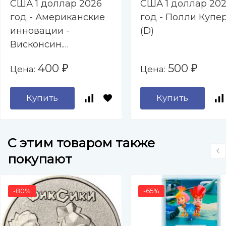
США 1 доллар 2026
США 1 доллар 20
год - Американские
год - Полли Купе
инновации -
(D)
Висконсин.
Суперкомпьютер
400
500
Цена:
Цена:
₽
₽
Cray-1 (D)
Купить
Купить
C этим товаром также
покупают
-80%
-65%