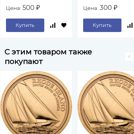
отец Зелёной
500
300
Цена:
Цена:
₽
₽
революции (D)
Купить
Купить
C этим товаром также
покупают