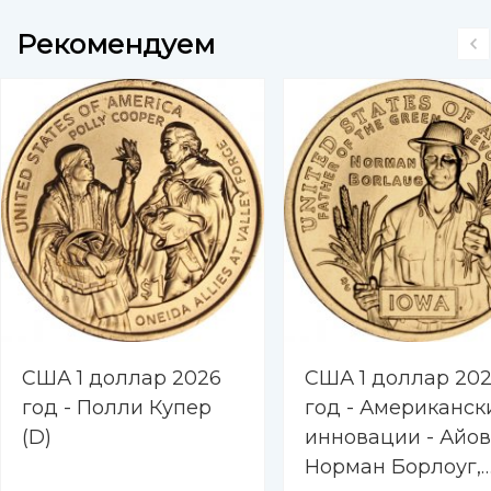
Рекомендуем
США 1 доллар 2026
США 1 доллар 20
год - Полли Купер
год - Американск
(D)
инновации - Айов
Норман Борлоуг,