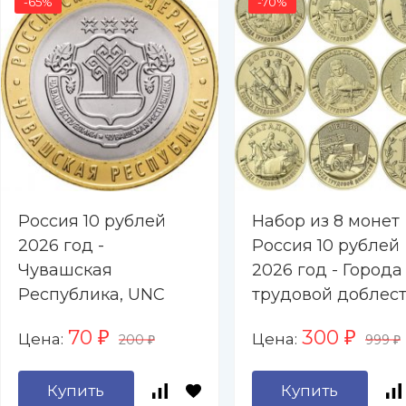
-65%
-70%
Россия 10 рублей
Набор из 8 монет
2026 год -
Россия 10 рублей
Чувашская
2026 год - Города
Республика, UNC
трудовой доблест
Барнаул, Каменск
70
300
Цена:
Цена:
₽
₽
200
999
Уральский, Киров
₽
₽
Коломна,
Купить
Купить
Комсомольск-на-