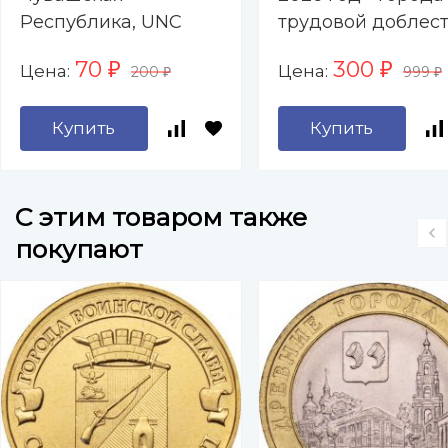
Республика, UNC
трудовой доблест
Барнаул, Каменск
70
300
Цена:
Цена:
₽
₽
200
999
Уральский, Киров
₽
₽
Коломна,
Купить
Купить
Комсомольск-на-
Амуре, Красноярс
Магадан, Пенза
C этим товаром также
покупают