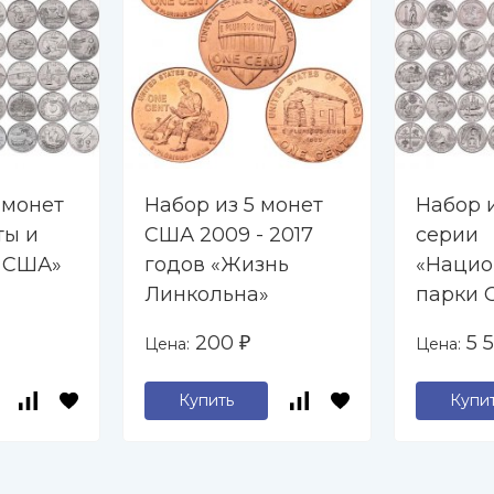
 монет
Набор из 5 монет
Набор 
ты и
США 2009 - 2017
серии
 США»
годов «Жизнь
«Нацио
Линкольна»
парки 
200
5 
Цена:
Цена:
₽
Купить
Купи