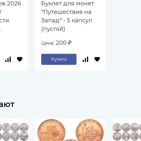
ов 2026
Буклет для монет
т
"Путешествие на
сти
Запад" - 5 капсул
(пустой)
 (P)
200
Цена:
₽
Купить
пают