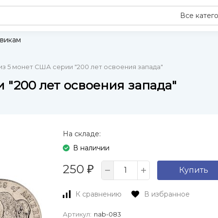
Все катег
викам
из 5 монет США серии "200 лет освоения запада"
 "200 лет освоения запада"
На складе:
В наличии
250
₽
Купить
К сравнению
В избранное
Артикул:
nab-083