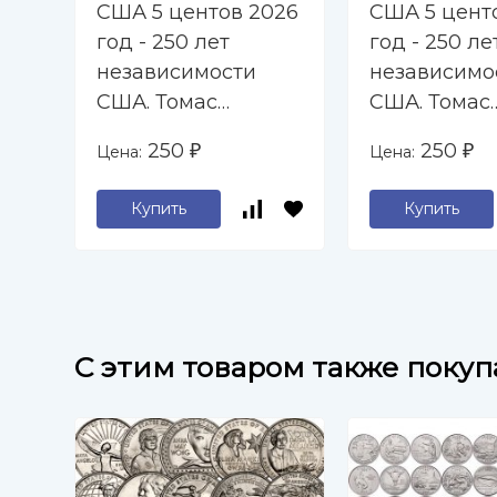
США 5 центов 2026
США 5 цент
год - 250 лет
год - 250 ле
независимости
независимо
США. Томас
США. Томас
Джефферсон (D)
Джефферсон
250
250
Цена:
Цена:
₽
₽
Купить
Купить
C этим товаром также поку