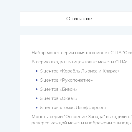
Описание
Набор монет серии памятных монет США "Осв
В серию входят пятицентовые монеты США:
5 центов «Корабль Льюиса и Кларка»
5 центов «Рукопожатие»
5 центов «Бизон»
5 центов «Океан»
5 центов «Томас Джефферсон»
Монеты серии "Освоение Запада" выходили с 
реверсе каждой монеты изображены эпизоды 