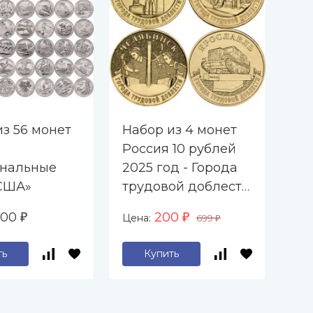
из 56 монет
Набор из 4 монет
Ал
Россия 10 рублей
"П
нальные
2025 год - Города
- 
США»
трудовой доблести
- Ульяновск, Уфа,
500
200
Цена:
Цен
₽
₽
699
₽
Челябинск,
Ярославль
ть
Купить