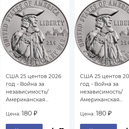
США 25 центов 2026
США 25 центов 2
год - Война за
год - Война за
независимость/
независимость/
Американская
Американская
революционная
революционная
180
180
Цена:
Цена:
₽
₽
война (D)
война (P)