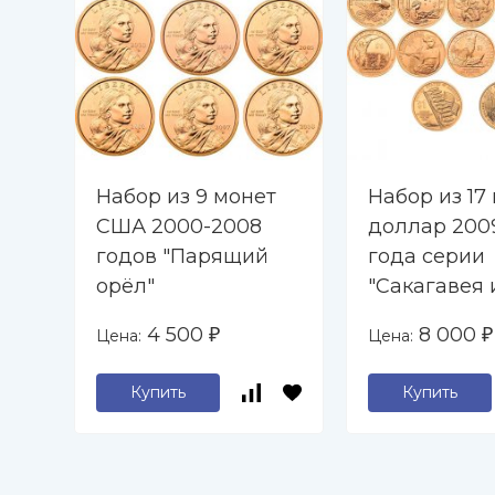
Набор из 9 монет
Набор из 17 
США 2000-2008
доллар 200
годов "Парящий
года серии
орёл"
"Сакагавея 
коренные
4 500
8 000
Цена:
Цена:
₽
₽
американц
Купить
Купить