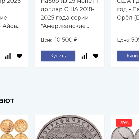
ар 2026
Набор из 29 монет 1
США 1 
доллар США 2018-
год - 
ие
2025 года серии
Орёл (
 Айова.
"Американские
лоуг,
инновации"
10 500
50
Цена:
Цена:
₽
ой
(D)
Купить
Купи
пают
-59%