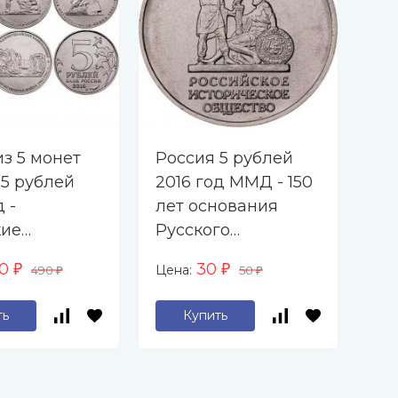
з 5 монет
Россия 5 рублей
Ро
 5 рублей
2016 год ММД - 150
20
д -
лет основания
тр
кие
Русского
се
ии
исторического
хо
00
30
Цена:
Цен
₽
490
₽
50
₽
₽
общества
пе
пр
ть
Купить