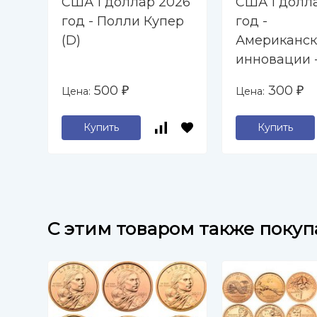
США 1 доллар 2026
США 1 долл
год - Полли Купер
год -
(D)
Американск
инновации -
Норман Бор
500
300
Цена:
Цена:
₽
₽
отец Зелён
революции 
Купить
Купить
C этим товаром также поку