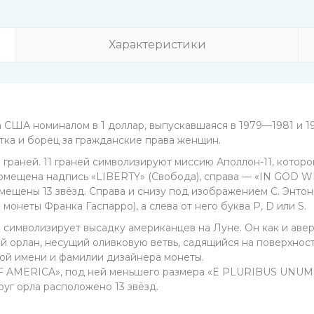
Характеристики
США номиналом в 1 доллар, выпускавшаяся в 1979—1981 и 1
ка и борец за гражданские права женщин.
 граней. 11 граней символизируют миссию Аполлон-11, котор
омещена надпись «LIBERTY» (Свобода), справа — «IN GOD WE
змещены 13 звёзд. Справа и снизу под изображением С. Энт
онеты Франка Гаспарро), а слева от него буква P, D или S.
 символизирует высадку американцев на Луне. Он как и авер
орлан, несущий оливковую ветвь, садящийся на поверхност
рой имени и фамилии дизайнера монеты.
F AMERICA», под ней меньшего размера «E PLURIBUS UNUM»
г орла расположено 13 звёзд.