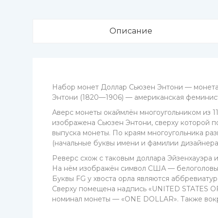
Описание
Набор монет Доллар Сьюзен Энтони — монета 
Энтони (1820—1906) — американская феминист
Аверс монеты окаймлён многоугольником из 11
изображена Сьюзен Энтони, сверху которой п
выпуска монеты. По краям многоугольника ра
(начальные буквы имени и фамилии дизайнера м
Реверс схож с таковым доллара Эйзенхауэра и
На нём изображён символ США — белоголовый 
Буквы FG у хвоста орла являются аббревиату
Сверху помещена надпись «UNITED STATES O
номинал монеты — «ONE DOLLAR». Также вокру