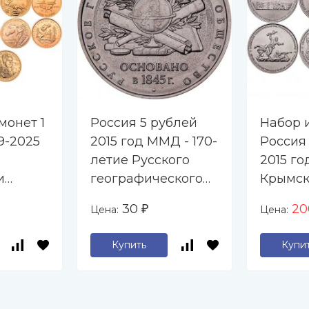
монет 1
Россия 5 рублей
Набор и
9-2025
2015 год ММД - 170-
Россия
летие Русского
2015 го
и
географического
Крымс
общества
операц
30
2
Цена:
Цена:
₽
ы"
Купить
Купи