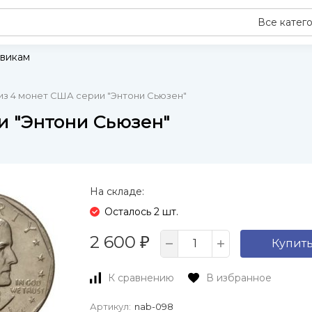
Все катег
викам
из 4 монет США серии "Энтони Сьюзен"
и "Энтони Сьюзен"
На складе:
Осталось 2 шт.
2 600
₽
Купит
К сравнению
В избранное
Артикул:
nab-098