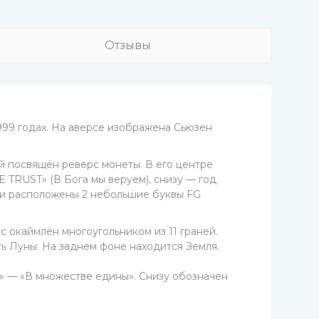
Отзывы
999 годах. На аверсе изображена Сьюзен
ой посвящён реверс монеты. В его центре
 TRUST» (В Бога мы веруем), снизу — год
они расположены 2 небольшие буквы FG
с окаймлён многоугольником из 11 граней.
ь Луны. На заднем фоне находится Земля.
 — «В множестве едины». Снизу обозначен