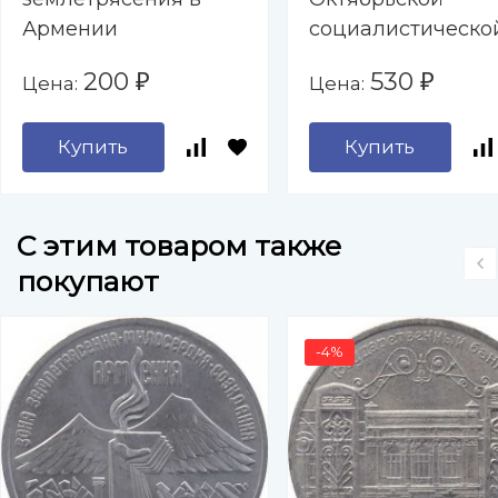
Армении
социалистическо
революции
200
530
Цена:
Цена:
₽
₽
Купить
Купить
C этим товаром также
покупают
-4%