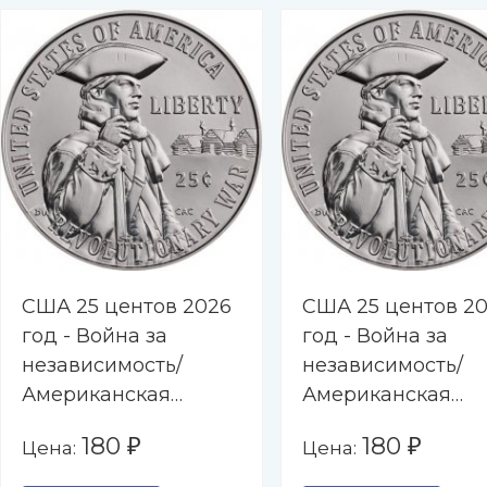
США 25 центов 2026
США 25 центов 2
год - Война за
год - Война за
независимость/
независимость/
Американская
Американская
революционная
революционная
180
180
Цена:
Цена:
₽
₽
война (D)
война (P)