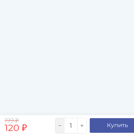
199
₽
Купить
120
₽