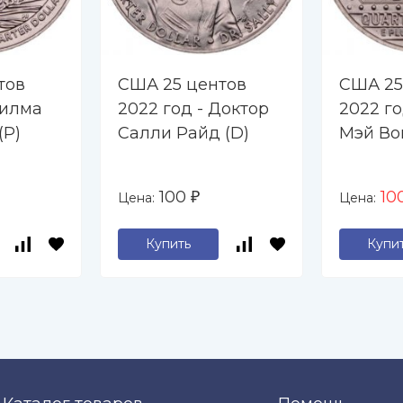
тов
США 25 центов
США 25
Вилма
2022 год - Доктор
2022 го
(P)
Салли Райд (D)
Мэй Вон
100
10
Цена:
Цена:
₽
Купить
Купи