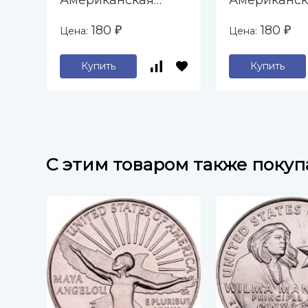
Американская
Американск
революционная
революцио
180
180
Цена:
Цена:
₽
₽
война (D)
война (P)
Купить
Купить
C этим товаром также поку