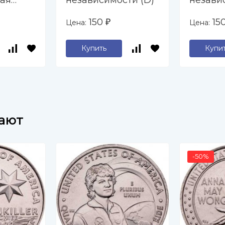
ая
независимости (D)
незави
нная
150
15
Цена:
Цена:
₽
Купить
Купи
пают
-50%