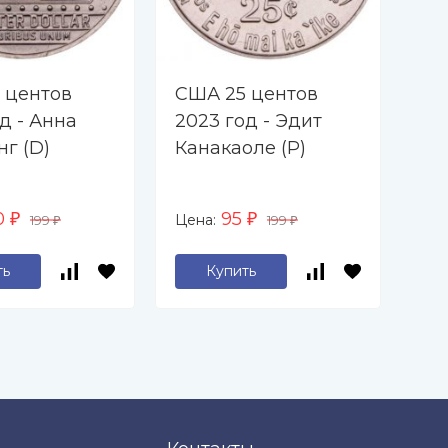
 центов
США 25 центов
СШ
д - Анна
2023 год - Эдит
20
г (D)
Канакаоле (P)
Эл
(P)
0
95
Цена:
Цен
₽
199
₽
199
₽
₽
ть
Купить