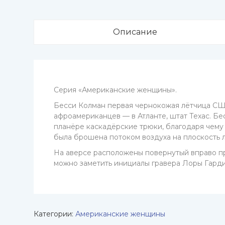
Описание
Серия «Американские женщины».
Бесси Колман первая чернокожая лётчица СШ
афроамериканцев — в Атланте, штат Техас. Б
планёре каскадёрские трюки, благодаря чему
была брошена потоком воздуха на плоскость л
На аверсе расположены повернутый вправо пр
можно заметить инициалы гравера Лоры Гарди
Категории:
Американские женщины