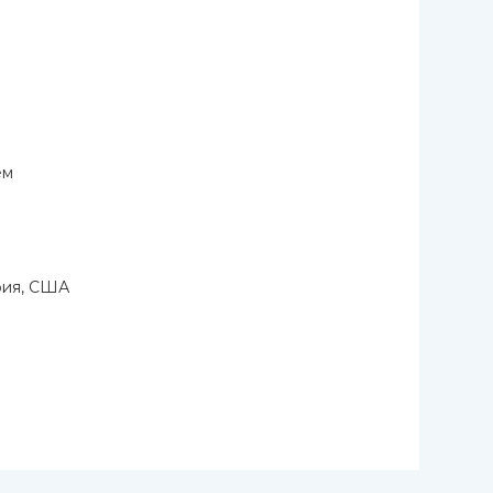
ем
фия, США