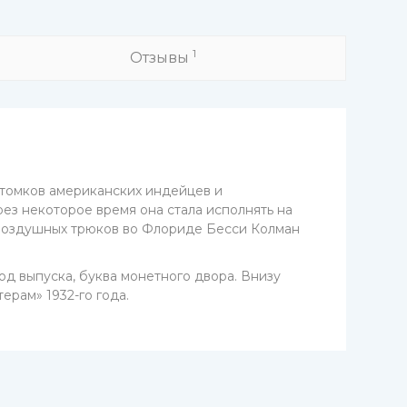
1
Отзывы
отомков американских индейцев и
ез некоторое время она стала исполнять на
и воздушных трюков во Флориде Бесси Колман
д выпуска, буква монетного двора. Внизу
рам» 1932-го года.