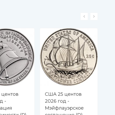
 центов
США 25 центов
СШ
д -
2026 год -
20
ация
Мэйфлауэрское
Мэ