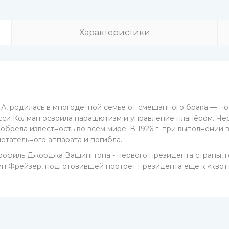
Характеристики
А, родилась в многодетной семье от смешанного брака — п
есси Колман освоила парашютизм и управление планёром. Чер
 обрела известность во всем мире. В 1926 г. при выполнени
етательного аппарата и погибла.
офиль Джорджа Вашингтона - первого президента страны, го
н Фрейзер, подготовившей портрет президента еще к «квотте