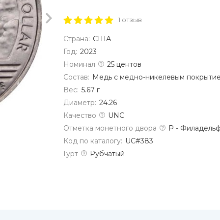
1 отзыв
Страна:
США
Год:
2023
Номинал
25 центов
Состав:
Медь с медно-никелевым покрыти
Вес:
5.67 г
Диаметр:
24.26
Качество
UNC
Отметка монетного двора
P - Филадель
Код по каталогу:
UC#383
Гурт
Рубчатый