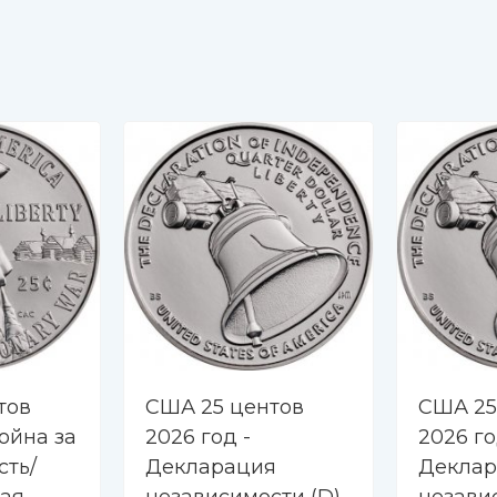
тов
США 25 центов
США 25
Война за
2026 год -
2026 го
сть/
Декларация
Деклар