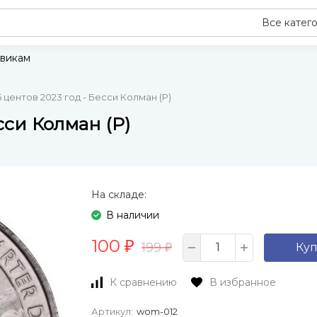
Все катег
викам
 центов 2023 год - Бесси Колман (P)
сси Колман (P)
На складе:
В наличии
100
₽
199
Куп
₽
К сравнению
В избранное
Артикул:
wom-012