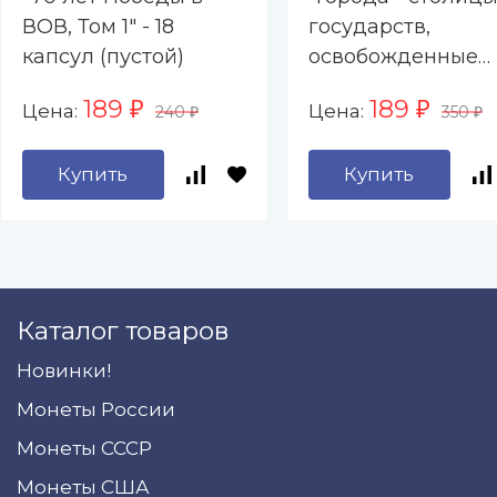
ВОВ, Том 1" - 18
государств,
капсул (пустой)
освобожденные
советскими
189
189
Цена:
Цена:
₽
₽
240
350
войсками, Том 3" -
₽
₽
капсул (пустой)
Купить
Купить
Каталог товаров
Новинки!
Монеты России
Монеты СССР
Монеты США