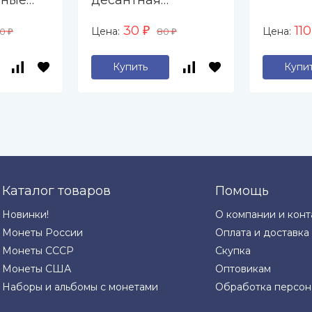
нные
десантная
операция
30
11
Цена:
Цена:
50
₽
80
₽
₽
м 3" -
устой)
Купить
Купи
Каталог товаров
Помощь
Новинки!
О компании и конт
Монеты России
Оплата и доставка
Монеты СССР
Скупка
Монеты США
Оптовикам
Наборы и альбомы с монетами
Обработка персон