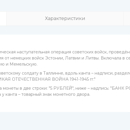
Характеристики
ческая наступательная операция советских войск, проведённ
 от немецких войск Эстонии, Латвии и Литвы. Включала в 
ую и Мемельскую.
етскому солдату в Таллинне, вдоль канта – надписи, раздел
КАЯ ОТЕЧЕСТВЕННАЯ ВОЙНА 1941-1945 гг."
 монеты в две строки: "5 РУБЛЕЙ", ниже – надпись: "БАНК РОС
а у канта – товарный знак монетного двора.