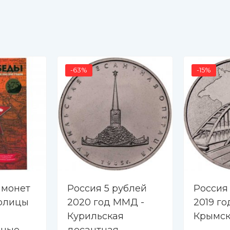
-63%
-15%
 монет
Россия 5 рублей
Россия
толицы
2020 год ММД -
2019 го
Курильская
Крымск