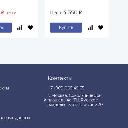
(С
(U
0
4 350
Цена:
Цен
₽
130
₽
₽
ть
Купить
Контакты
акты
+7 (965) 005-45-65
г. Москва, Сокольническая
площадь 4а, ТЦ Русское
раздолье, 3 этаж, офис 320
альных данных