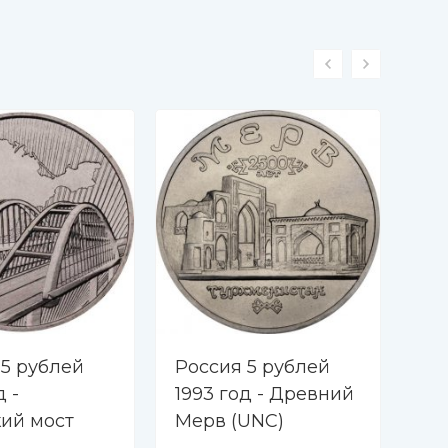
 5 рублей
Россия 5 рублей
Ро
д -
1993 год - Древний
19
ий мост
Мерв (UNC)
Се