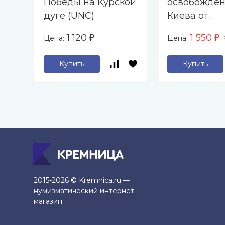
Победы на Курской
освобожде
дуге (UNC)
Киева от
фашистских
1 120
1 550
Цена:
Цена:
₽
₽
захватчиков
Купить
Купить
2015-2026 © Kremnica.ru —
нумизматический интернет-
магазин