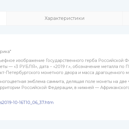
Характеристики
фрика"
льефное изображение Государственного герба Российской
 — «3 РУБЛЯ», дата − «2019 г.», обозначение металла по 
кт-Петербургского монетного двора и масса драгоценного ме
огоцветная эмблема саммита, делящая поле монеты на две ч
ерритории Российской Федерации, в нижней — Африканског
ins2019-10-16T10_06_37.htm