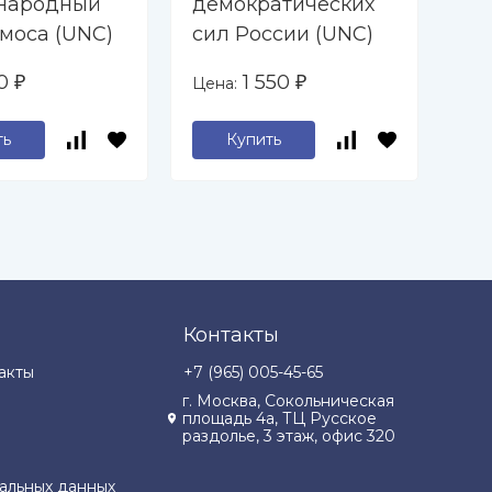
народный
демократических
Ос
смоса (UNC)
сил России (UNC)
Ев
фа
50
1 550
Цена:
Цен
₽
₽
Ва
ть
Купить
Контакты
акты
+7 (965) 005-45-65
г. Москва, Сокольническая
площадь 4а, ТЦ Русское
раздолье, 3 этаж, офис 320
альных данных