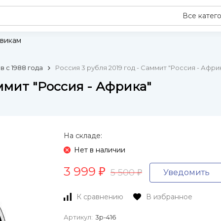
Все катег
викам
 с 1988 года
Россия 3 рубля 2019 год - Саммит "Россия - Афри
аммит "Россия - Африка"
На складе:
Нет в наличии
3 999
₽
5 500
Уведомить
₽
К сравнению
В избранное
Артикул:
3р-416