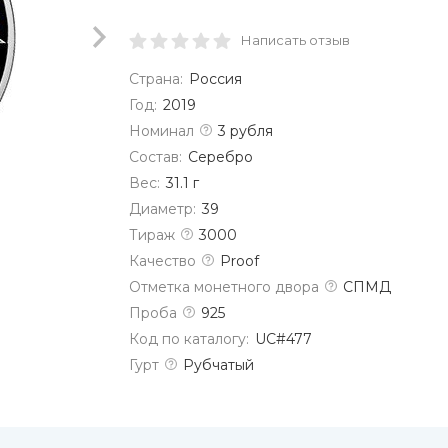
Написать отзыв
Страна:
Россия
Год:
2019
Номинал
3 рубля
Состав:
Серебро
Вес:
31.1 г
Диаметр:
39
Тираж
3000
Качество
Proof
Отметка монетного двора
СПМД
Проба
925
Код по каталогу:
UC#477
Гурт
Рубчатый