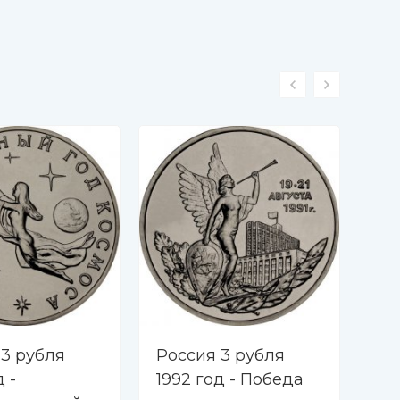
-2
 3 рубля
Россия 3 рубля
Ро
д -
1992 год - Победа
199