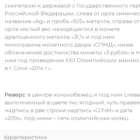
скипетром и державой с Государственного гер
Российской Федерации, слева от орла химиче
название «Ag» и проба «925» металла, справа от
орла чистый вес находящегося в монете
драгоценного металла «31,1» и под ним
монограмма монетного двора «СПМД», ниже
обозначение достоинства монеты «3 рубля» и 
ним год проведения XXII Олимпийских зимних
в г. Сочи «2014 г.».
Реверс:
в центре конькобежец и под ним слева
выполненный в цвете тис ягодный, чуть правее
надпись в две строки надпись «СОЧИ» и дата
«2014», под ними – пять олимпийских колец.
Характеристики