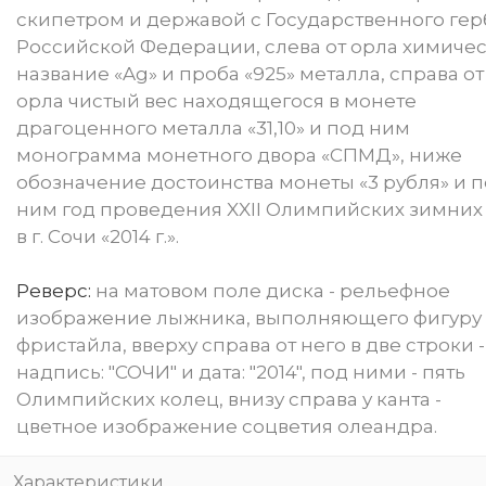
скипетром и державой с Государственного гер
Российской Федерации, слева от орла химиче
название «Ag» и проба «925» металла, справа от
орла чистый вес находящегося в монете
драгоценного металла «31,10» и под ним
монограмма монетного двора «СПМД», ниже
обозначение достоинства монеты «3 рубля» и 
ним год проведения XXII Олимпийских зимних
в г. Сочи «2014 г.».
Реверс:
на матовом поле диска - рельефное
изображение лыжника, выполняющего фигуру
фристайла, вверху справа от него в две строки -
надпись: "СОЧИ" и дата: "2014", под ними - пять
Олимпийских колец, внизу справа у канта -
цветное изображение соцветия олеандра.
Характеристики