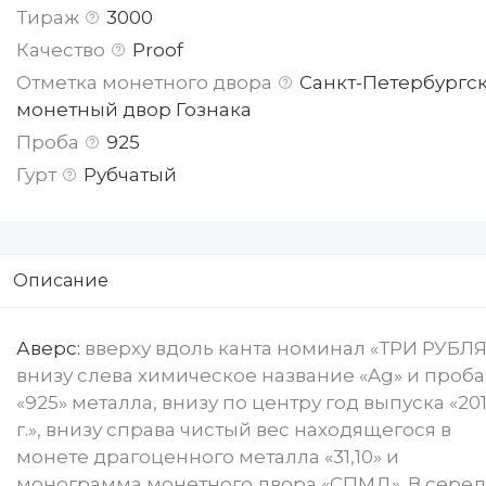
Тираж
3000
Качество
Proof
Отметка монетного двора
Санкт-Петербургс
монетный двор Гознака
Проба
925
Гурт
Рубчатый
Описание
Аверс:
вверху вдоль канта номинал «ТРИ РУБЛЯ
внизу слева химическое название «Ag» и проба
«925» металла, внизу по центру год выпуска «20
г.», внизу справа чистый вес находящегося в
монете драгоценного металла «31,10» и
монограмма монетного двора «СПМД». В сере