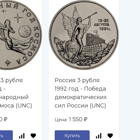
-2
 3 рубля
Россия 3 рубля
Ро
д -
1992 год - Победа
199
народный
демократических
Ос
смоса (UNC)
сил России (UNC)
Ев
фа
50
1 550
Цена:
Цен
₽
₽
Ва
ть
Купить