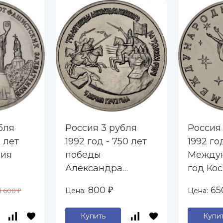
бля
Россия 3 рубля
Россия
0 лет
1992 год - 750 лет
1992 го
ния
победы
Между
Александра
год Ко
Невского на
800
6
Цена:
Цена:
1 600
₽
₽
 (UNC)
Чудском озере
(UNC)
Купить
Купи