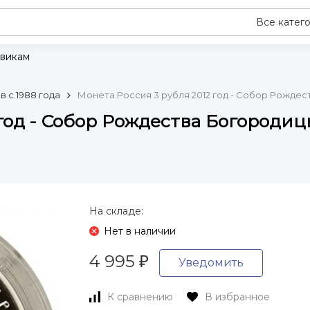
Все катег
викам
 с 1988 года
Монета Россия 3 рубля 2012 год - Собор Рожде
 год - Собор Рождества Богороди
На складе:
Нет в наличии
4 995
₽
Уведомить
К сравнению
В избранное