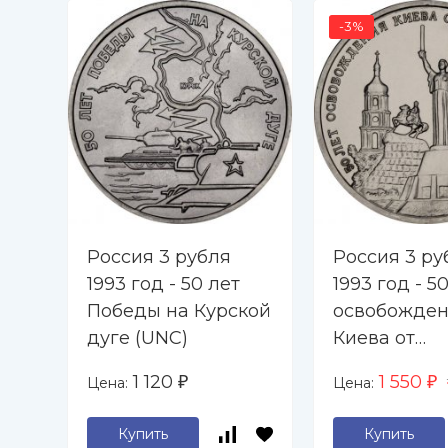
-3%
Россия 3 рубля
Россия 3 ру
1993 год - 50 лет
1993 год - 5
Победы на Курской
освобожде
дуге (UNC)
Киева от
фашистских
1 120
1 550
Цена:
Цена:
₽
₽
захватчиков
Купить
Купить