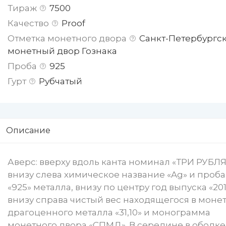
Тираж
7500
Качество
Proof
Отметка монетного двора
Санкт-Петербургс
монетный двор Гознака
Проба
925
Гурт
Рубчатый
Описание
Аверс: вверху вдоль канта номинал «ТРИ РУБЛЯ
внизу слева химическое название «Ag» и проба
«925» металла, внизу по центру год выпуска «2011 
внизу справа чистый вес находящегося в моне
драгоценного металла «31,10» и монограмма
монетного двора «СПМД». В середине в ободке