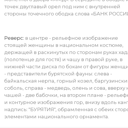
точек двуглавый орел под ним с внутренней
стороны точечного ободка слова «БАНК РОССИ
Реверс:
в центре - рельефное изображение
стоящей женщины в национальном костюме,
держащей в раскинутых по сторонам руках хад
(полотенце для гостя) и чашу в правой руке, в
нижней части диска по бокам от фигуры женщ
- представители бурятской фауны: слева -
байкальская нерпа, горный козел, баргузинск
соболь, справа - медведь, олень и сова, вверху
чашей - две бабочки, на втором плане - релье
и контурное изображения гор, внизу вдоль кант
надпись: "БУРЯТИЯ", обрамленная с обеих стор
элементами национального орнамента.