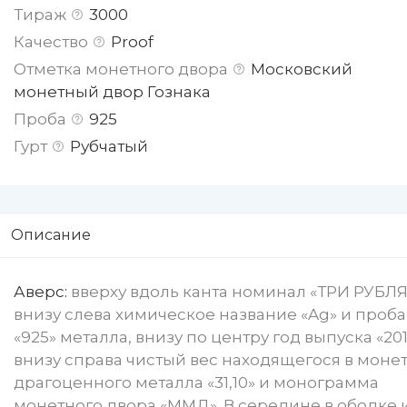
Тираж
3000
Качество
Proof
Отметка монетного двора
Московский
монетный двор Гознака
Проба
925
Гурт
Рубчатый
Описание
Аверс:
вверху вдоль канта номинал «ТРИ РУБЛЯ
внизу слева химическое название «Ag» и проба
«925» металла, внизу по центру год выпуска «2011 
внизу справа чистый вес находящегося в моне
драгоценного металла «31,10» и монограмма
монетного двора «ММД». В середине в ободке 