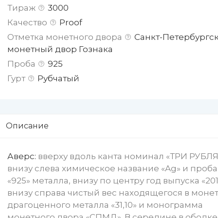
Тираж
3000
Качество
Proof
Отметка монетного двора
Санкт-Петербургс
монетный двор Гознака
Проба
925
Гурт
Рубчатый
Описание
Аверс:
вверху вдоль канта номинал «ТРИ РУБЛЯ
внизу слева химическое название «Ag» и проба
«925» металла, внизу по центру год выпуска «2011 
внизу справа чистый вес находящегося в моне
драгоценного металла «31,10» и монограмма
монетного двора «СПМД». В середине в ободке