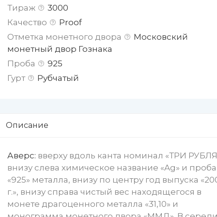
Тираж
3000
Качество
Proof
Отметка монетного двора
Московский
монетный двор Гознака
Проба
925
Гурт
Рубчатый
Описание
Аверс:
вверху вдоль канта номинал «ТРИ РУБЛЯ
внизу слева химическое название «Ag» и проба
«925» металла, внизу по центру год выпуска «20
г.», внизу справа чистый вес находящегося в
монете драгоценного металла «31,10» и
монограмма монетного двора «ММД». В серед