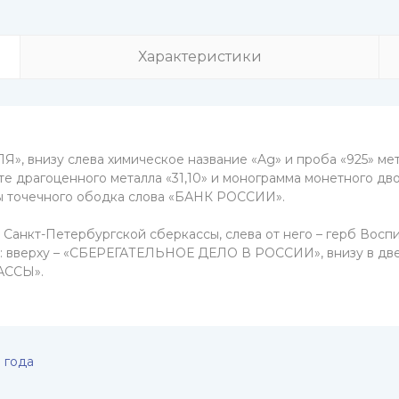
Характеристики
», внизу слева химическое название «Ag» и проба «925» метал
те драгоценного металла «31,10» и монограмма монетного дв
ны точечного ободка слова «БАНК РОССИИ».
 Санкт-Петербургской сберкассы, слева от него – герб Воспи
си: вверху – «СБЕРЕГАТЕЛЬНОЕ ДЕЛО В РОССИИ», внизу в 
АССЫ».
 года