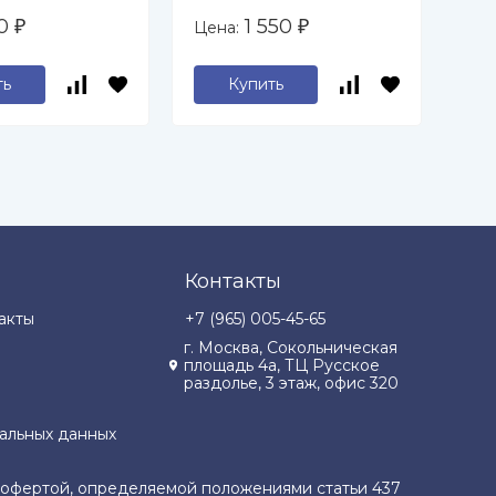
фа
50
1 550
Цена:
Цен
₽
₽
Ва
ть
Купить
Контакты
акты
+7 (965) 005-45-65
г. Москва, Сокольническая
площадь 4а, ТЦ Русское
раздолье, 3 этаж, офис 320
альных данных
й офертой, определяемой положениями статьи 437