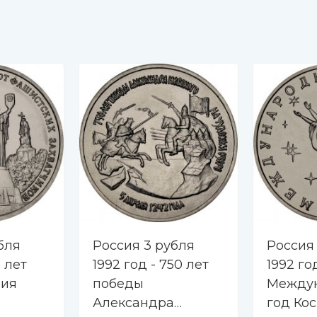
бля
Россия 3 рубля
Россия
0 лет
1992 год - 750 лет
1992 го
ния
победы
Между
Александра
год Ко