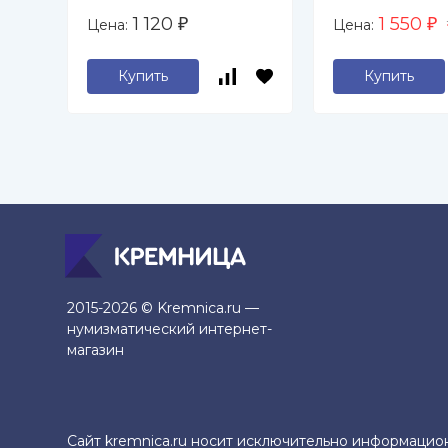
фашистских
1 120
1 550
Цена:
Цена:
₽
₽
захватчиков
Купить
Купить
2015-2026 © Kremnica.ru —
нумизматический интернет-
магазин
Сайт kremnica.ru носит исключительно информацио