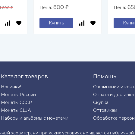
Невского на
800
6
Цена:
Цена:
1 600
₽
₽
 (UNC)
Чудском озере
(UNC)
Купить
Купи
Каталог товаров
Помощь
Новинки!
О компании и конт
Монеты России
Оплата и доставка
Монеты СССР
Скупка
Монеты США
Оптовикам
Наборы и альбомы с монетами
Обработка персон
нный характер, ни при каких условиях не является публично