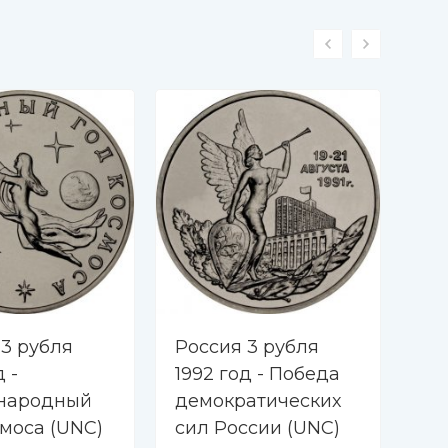
-2
 3 рубля
Россия 3 рубля
Ро
д -
1992 год - Победа
199
народный
демократических
Ос
смоса (UNC)
сил России (UNC)
Ев