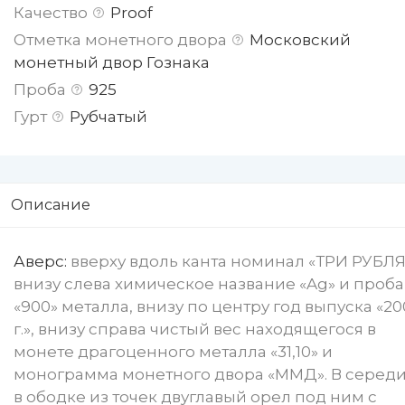
Качество
Proof
Отметка монетного двора
Московский
монетный двор Гознака
Проба
925
Гурт
Рубчатый
Описание
Аверс:
вверху вдоль канта номинал «ТРИ РУБЛЯ
внизу слева химическое название «Ag» и проба
«900» металла, внизу по центру год выпуска «20
г.», внизу справа чистый вес находящегося в
монете драгоценного металла «31,10» и
монограмма монетного двора «ММД». В серед
в ободке из точек двуглавый орел под ним с