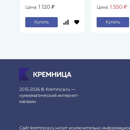
фашистских
1 120
1 550
Цена:
Цена:
₽
₽
захватчиков
Купить
Купить
2015-2026 © Kremnica.ru —
нумизматический интернет-
магазин
Сайт kremnica.ru носит исключительно информацио