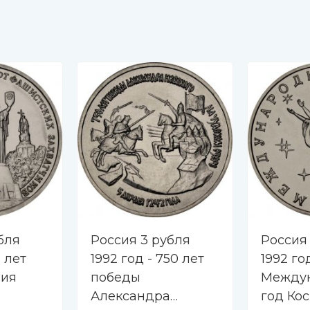
бля
Россия 3 рубля
Россия
0 лет
1992 год - 750 лет
1992 го
ния
победы
Между
Александра
год Ко