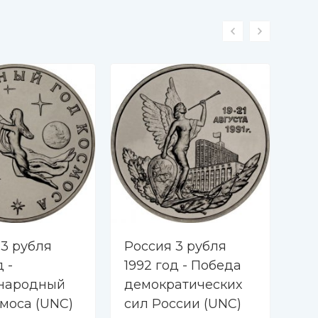
-2
 3 рубля
Россия 3 рубля
Ро
д -
1992 год - Победа
199
народный
демократических
Ос
смоса (UNC)
сил России (UNC)
Ев