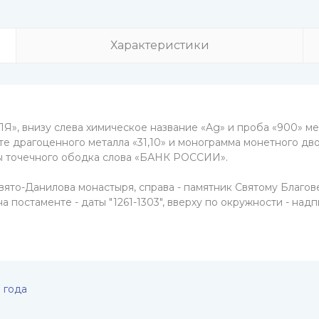
Характеристики
», внизу слева химическое название «Ag» и проба «900» мета
те драгоценного металла «31,10» и монограмма монетного дв
ны точечного ободка слова «БАНК РОССИИ».
то-Данилова монастыря, справа - памятник Святому Благове
 на постаменте - даты "1261-1303", вверху по окружности -
 года