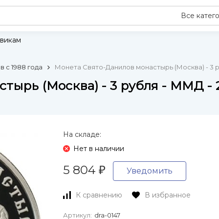
Все катег
викам
 с 1988 года
Монета Свято-Данилов монастырь (Москва) - 3 р
тырь (Москва) - 3 рубля - ММД - 
На складе:
Нет в наличии
5 804
₽
Уведомить
К сравнению
В избранное
Артикул:
dra-0147