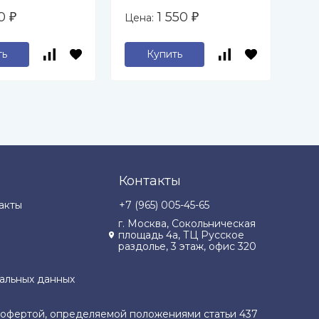
фа
50
1 550
Цена:
Цен
₽
₽
Ва
ть
Купить
Контакты
акты
+7 (965) 005-45-65
г. Москва, Сокольническая
площадь 4а, ТЦ Русское
раздолье, 3 этаж, офис 320
альных данных
й офертой, определяемой положениями статьи 437