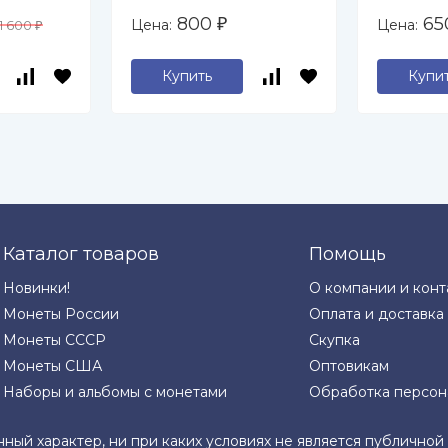
Невского на
800
6
Цена:
Цена:
1 600
₽
₽
 (UNC)
Чудском озере
(UNC)
Купить
Купи
Каталог товаров
Помощь
Новинки!
О компании и конт
Монеты России
Оплата и доставка
Монеты СССР
Скупка
Монеты США
Оптовикам
Наборы и альбомы с монетами
Обработка персон
нный характер, ни при каких условиях не является публично