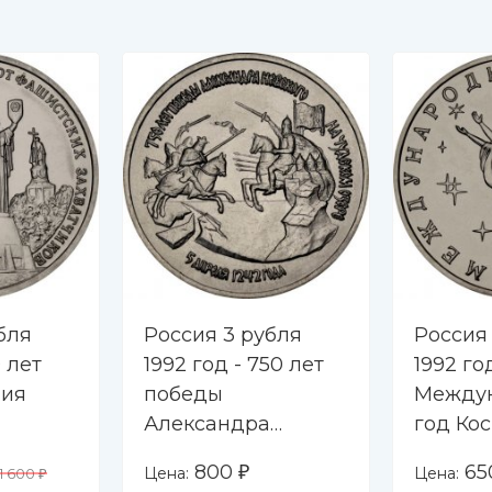
бля
Россия 3 рубля
Россия
0 лет
1992 год - 750 лет
1992 го
ния
победы
Между
Александра
год Ко
Невского на
800
6
Цена:
Цена:
1 600
₽
₽
 (UNC)
Чудском озере