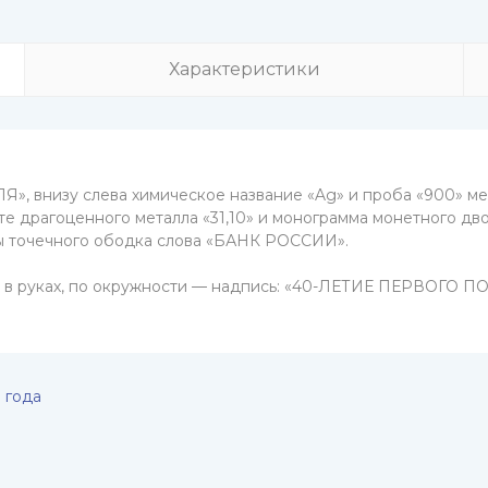
Характеристики
», внизу слева химическое название «Ag» и проба «900» мета
те драгоценного металла «31,10» и монограмма монетного дв
ны точечного ободка слова «БАНК РОССИИ».
ем в руках, по окружности — надпись: «40-ЛЕТИЕ ПЕРВОГ
 года