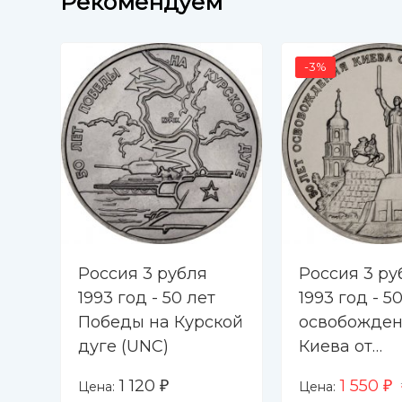
Рекомендуем
-3%
Россия 3 рубля
Россия 3 ру
1993 год - 50 лет
1993 год - 5
Победы на Курской
освобожде
дуге (UNC)
Киева от
фашистских
1 120
1 550
Цена:
Цена:
₽
₽
захватчиков