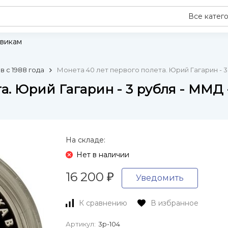
Все катег
викам
 с 1988 года
Монета 40 лет первого полета. Юрий Гагарин - 3 
а. Юрий Гагарин - 3 рубля - ММД -
На складе:
Нет в наличии
16 200
₽
Уведомить
К сравнению
В избранное
Артикул:
3р-104