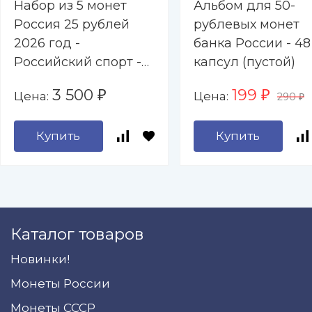
Набор из 5 монет
Альбом для 50-
Россия 25 рублей
рублевых монет
2026 год -
банка России - 48
Российский спорт -
капсул (пустой)
Спартак, Локомотив,
3 500
199
Цена:
Цена:
₽
₽
290
ЦСКА, Динамо,
₽
Трудовые резервы
Купить
Купить
Каталог товаров
Новинки!
Монеты России
Монеты СССР