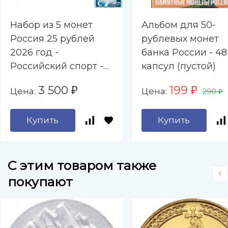
Набор из 5 монет
Альбом для 50-
Россия 25 рублей
рублевых монет
2026 год -
банка России - 48
Российский спорт -
капсул (пустой)
Спартак, Локомотив,
3 500
199
Цена:
Цена:
₽
₽
290
ЦСКА, Динамо,
₽
Трудовые резервы
Купить
Купить
C этим товаром также
покупают