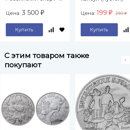
Спартак, Локомотив,
3 500
199
Цена:
Цена:
₽
₽
290
ЦСКА, Динамо,
₽
Трудовые резервы
Купить
Купить
C этим товаром также
покупают