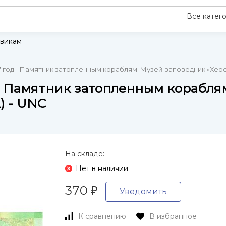
Все катег
викам
7 год - Памятник затопленным кораблям. Музей-заповедник «Херс
 - Памятник затопленным корабля
) - UNC
На складе:
Нет в наличии
370
₽
Уведомить
К сравнению
В избранное