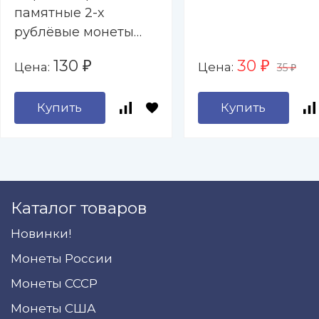
памятные 2-х
рублёвые монеты
2000-2017 гг. " - 9
130
30
Цена:
Цена:
₽
₽
35
капсул (пустой)
₽
Купить
Купить
Каталог товаров
Новинки!
Монеты России
Монеты СССР
Монеты США