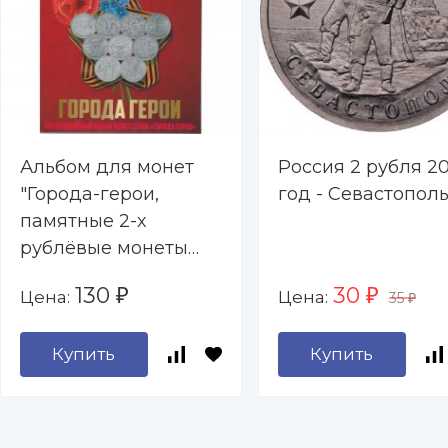
Альбом для монет
Россия 2 рубля 20
"Города-герои,
год - Севастопол
памятные 2-х
рублёвые монеты
2000-2017 гг. " - 9
130
30
Цена:
Цена:
₽
₽
35
капсул (пустой)
₽
Купить
Купить