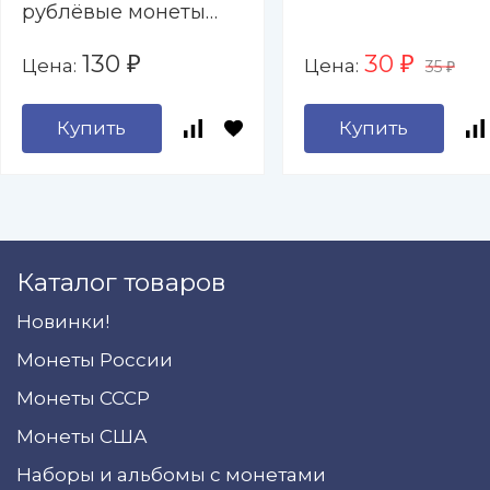
рублёвые монеты
2000-2017 гг. " - 9
130
30
Цена:
Цена:
₽
₽
35
капсул (пустой)
₽
Купить
Купить
Каталог товаров
Новинки!
Монеты России
Монеты СССР
Монеты США
Наборы и альбомы с монетами