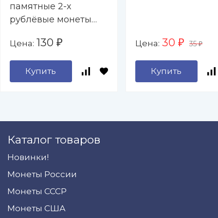
памятные 2-х
рублёвые монеты
2000-2017 гг. " - 9
130
30
Цена:
Цена:
₽
₽
35
капсул (пустой)
₽
Купить
Купить
Каталог товаров
Новинки!
Монеты России
Монеты СССР
Монеты США