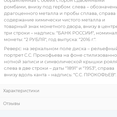
обрамленная с обеих сторон сдвоенными
ромбами, внизу под гербом: слева – обозначен
драгоценного металла и пробы сплава, справа 
содержание химически чистого металла и
товарный знак монетного двора, внизу в центр
три строки – надпись: "БАНК РОССИИ", номина
монеты: "2 РУБЛЯ", год выпуска: "2016 г.".
Реверс: на зеркальном поле диска – рельефны
портрет С.С. Прокофьева на фоне стилизованн
нотной записи и символической крышки рояля
слева в две строки – даты "1891" и "1953", справа
внизу вдоль канта – надпись: "С.С. ПРОКОФЬЕВ".
Характеристики
Отзывы