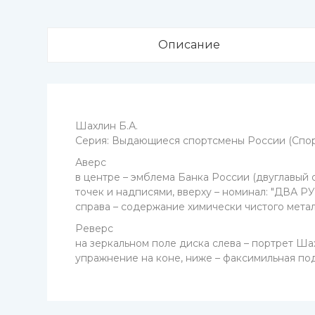
Описание
Шахлин Б.А.
Серия: Выдающиеся спортсмены России (Спор
Аверс
в центре – эмблема Банка России (двуглавый
точек и надписями, вверху – номинал: "ДВА РУБ
справа – содержание химически чистого метал
Реверс
на зеркальном поле диска слева – портрет Ша
упражнение на коне, ниже – факсимильная по