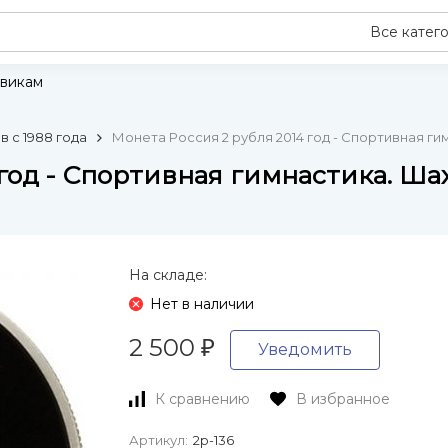
Все катег
викам
 с 1988 года
Монета Россия 2 рубля 2014 год - Спортивная ги
год - Спортивная гимнастика. Шах
На складе:
Нет в наличии
2 500
₽
Уведомить
К сравнению
В избранное
Артикул:
2р-136