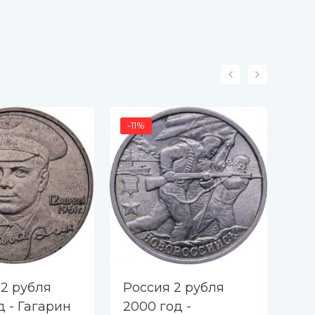
-11%
 2 рубля
Россия 2 рубля
Ро
д - Гагарин
2000 год -
20