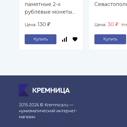
памятные 2-х
Севастопол
рублёвые монеты
2000-2017 гг. " - 9
130
30
Цена:
Цена:
₽
₽
35
капсул (пустой)
Купить
Купить
2015-2026 © Kremnica.ru —
нумизматический интернет-
магазин