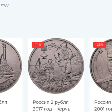
 года
-14%
-25%
бля
Россия 2 рубля
Россия
2017 год - Керчь
2001 го