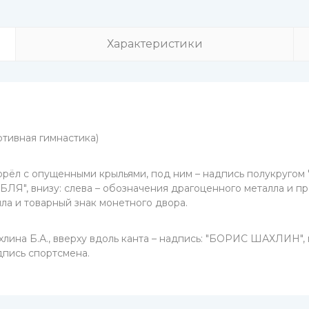
Характеристики
тивная гимнастика)
 орёл с опущенными крыльями, под ним – надпись полукруго
ЛЯ", внизу: слева – обозначения драгоценного металла и проб
ла и товарный знак монетного двора.
хлина Б.А., вверху вдоль канта – надпись: "БОРИС ШАХЛИН",
дпись спортсмена.