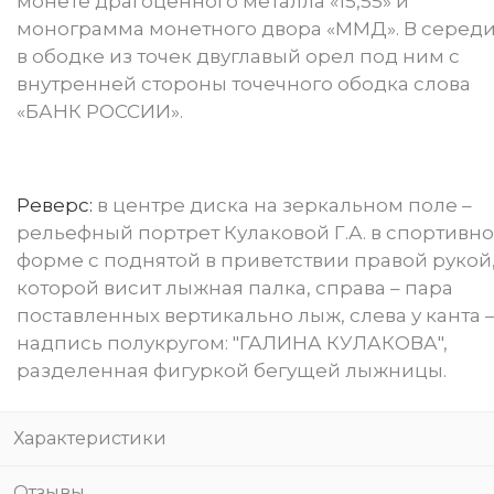
монете драгоценного металла «15,55» и
монограмма монетного двора «ММД». В серед
в ободке из точек двуглавый орел под ним с
внутренней стороны точечного ободка слова
«БАНК РОССИИ».
Реверс:
в центре диска на зеркальном поле –
рельефный портрет Кулаковой Г.А. в спортивн
форме с поднятой в приветствии правой рукой,
которой висит лыжная палка, справа – пара
поставленных вертикально лыж, слева у канта 
надпись полукругом: "ГАЛИНА КУЛАКОВА",
разделенная фигуркой бегущей лыжницы.
Характеристики
Отзывы