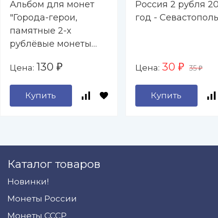
Альбом для монет
Россия 2 рубля 20
"Города-герои,
год - Севастопол
памятные 2-х
рублёвые монеты
2000-2017 гг. " - 9
130
30
Цена:
Цена:
₽
₽
35
капсул (пустой)
₽
Купить
Купить
Каталог товаров
Новинки!
Монеты России
Монеты СССР