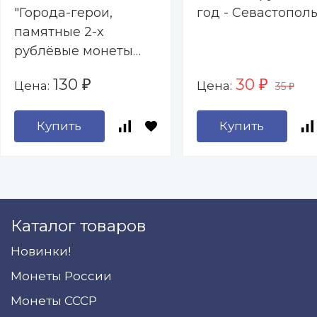
"Города-герои,
год - Севастопол
памятные 2-х
рублёвые монеты
2000-2017 гг. " - 9
130
30
Цена:
Цена:
₽
₽
35
капсул (пустой)
₽
Купить
Купить
Каталог товаров
Новинки!
Монеты России
Монеты СССР