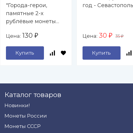
"Города-герои,
год - Севастопол
памятные 2-х
рублёвые монеты
2000-2017 гг. " - 9
130
30
Цена:
Цена:
₽
₽
35
капсул (пустой)
₽
Купить
Купить
Каталог товаров
Новинки!
Монеты России
Монеты СССР