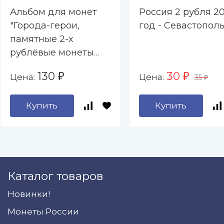
Альбом для монет
Россия 2 рубля 20
"Города-герои,
год - Севастопол
памятные 2-х
рублёвые монеты
2000-2017 гг. " - 9
130
30
Цена:
Цена:
₽
₽
35
капсул (пустой)
₽
Купить
Купить
Каталог товаров
Новинки!
Монеты России