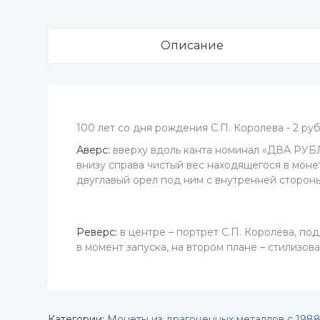
Описание
100 лет со дня рождения С.П. Королева - 2 ру
Аверс:
вверху вдоль канта номинал «ДВА РУБЛЯ
внизу справа чистый вес находящегося в моне
двуглавый орел под ним с внутренней сторо
Реверс:
в центре – портрет С.П. Королёва, по
в момент запуска, на втором плане – стилизо
Категории:
Монеты из драгоценных металлов с 1988