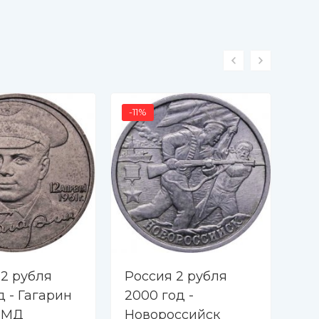
-11%
 2 рубля
Россия 2 рубля
Ро
д - Гагарин
2000 год -
20
 ММД
Новороссийск
Ст