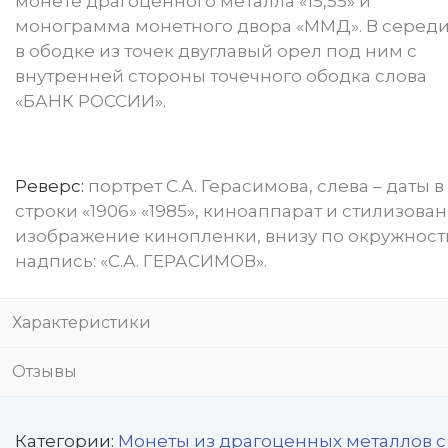
монете драгоценного металла «15,55» и
монограмма монетного двора «ММД». В серед
в ободке из точек двуглавый орел под ним с
внутренней стороны точечного ободка слова
«БАНК РОССИИ».
Реверс:
портрет С.А. Герасимова, слева – даты в
строки «1906» «1985», киноаппарат и стилизова
изображение кинопленки, внизу по окружност
надпись: «С.А. ГЕРАСИМОВ».
Характеристики
Отзывы
Категории:
Монеты из драгоценных металлов с