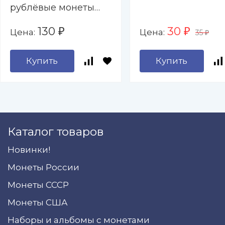
рублёвые монеты
2000-2017 гг. " - 9
130
30
Цена:
Цена:
₽
₽
35
капсул (пустой)
₽
Купить
Купить
Каталог товаров
Новинки!
Монеты России
Монеты СССР
Монеты США
Наборы и альбомы с монетами