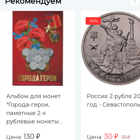
Рекомендуем
-14%
Альбом для монет
Россия 2 рубля 20
"Города-герои,
год - Севастопол
памятные 2-х
рублёвые монеты
2000-2017 гг. " - 9
130
30
Цена:
Цена:
₽
₽
35
капсул (пустой)
₽