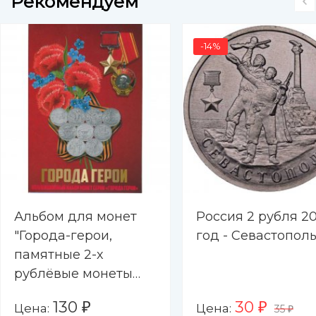
Рекомендуем
-14%
Альбом для монет
Россия 2 рубля 20
"Города-герои,
год - Севастопол
памятные 2-х
рублёвые монеты
2000-2017 гг. " - 9
130
30
Цена:
Цена:
₽
₽
35
капсул (пустой)
₽