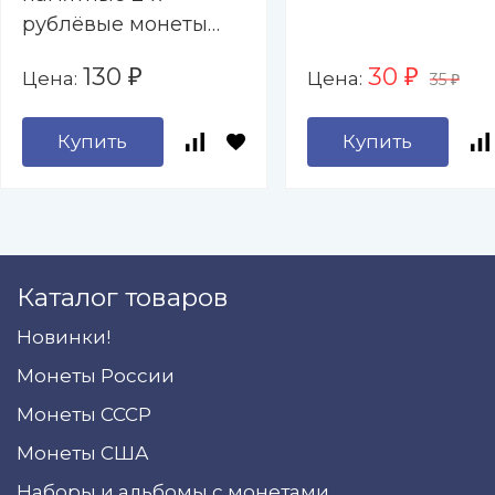
рублёвые монеты
2000-2017 гг. " - 9
130
30
Цена:
Цена:
₽
₽
35
капсул (пустой)
₽
Купить
Купить
Каталог товаров
Новинки!
Монеты России
Монеты СССР
Монеты США
Наборы и альбомы с монетами