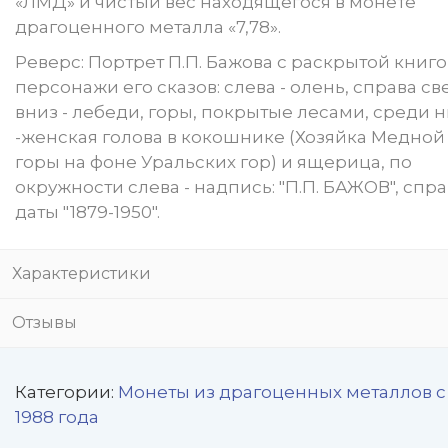
«ЛМД» и чистый вес находящегося в монете
драгоценного металла «7,78».
Реверс: Портрет П.П. Бажова с раскрытой книго
персонажи его сказов: слева - олень, справа св
вниз - лебеди, горы, покрытые лесами, среди н
-женская голова в кокошнике (Хозяйка Медной
горы на фоне Уральских гор) и ящерица, по
окружности слева - надпись: "П.П. БАЖОВ", спра
даты "1879-1950".
Характеристики
Отзывы
Категории:
Монеты из драгоценных металлов с
1988 года