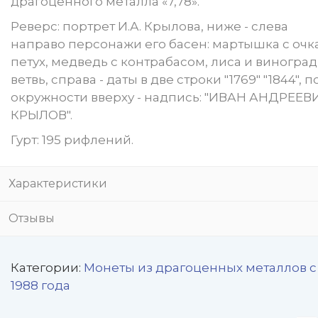
драгоценного металла «7,78».
Реверс: портрет И.А. Крылова, ниже - слева
направо персонажи его басен: мартышка с очк
петух, медведь с контрабасом, лиса и виногра
ветвь, справа - даты в две строки "1769" "1844", п
окружности вверху - надпись: "ИВАН АНДРЕЕВ
КРЫЛОВ".
Гурт: 195 рифлений.
Характеристики
Отзывы
Категории:
Монеты из драгоценных металлов с
1988 года