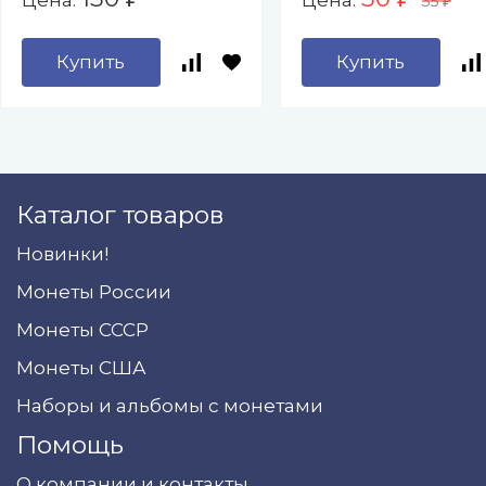
Цена:
Цена:
35
капсул (пустой)
₽
Купить
Купить
Каталог товаров
Новинки!
Монеты России
Монеты СССР
Монеты США
Наборы и альбомы с монетами
Помощь
О компании и контакты